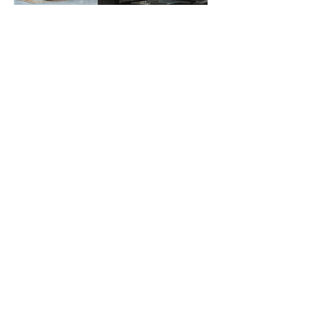
L. Mommaertslaan 11
1140 Evere
info@atelierparallel.be